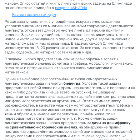
жанра». Список статей и книг о лингвистических задачах на Олимпиаде
по лингвистике приведён в
разделе «КНИГИ»
.
База лингвистических задач
Решая задачу, школьник в упрощённых, искусственно созданных
условиях знакомится со многими элементами творческой деятельности
лингвиста, открывает для себя многие лингвистические понятия и
явления. Задачи на русский язык позволяют школьникам узнать что-то
новое и часто неожиданное о родном языке, другие задачи знакомят с
материалом различных языков мира. В задачах каждой Олимпиады
используется по 15–20 различных языков. За все годы накоплены тысячи
задач, содержащих материал сотен языков мира.
В задачах широко представлены самые разнообразные аспекты
лингвистического знания: фонетика и графика, морфология и синтаксис,
семантика и история языка; отражается связь лингвистики с
математикой.
Одним из наиболее распространённых типов самодостаточных
лингвистических задач является
билингва
. Условие такой задачи
представляет собой слова или фразы незнакомого языка с переводом на
какой-либо другой язык (чаще всего на русский). Решающему
предлагается на основе анализа данных пар найти для контрольных слов
или фраз их соответствия на другом языке. Этот тип имеет массу
разновидностей: в качестве «языков» могут рассматриваться графика и
фонетика одного языка; исходные соответствия могут быть не даны
явным образом, а намеренно перепутаны, причём какие-то из
переводов могут быть пропущены и т. п. Кроме билингв, среди
лингвистических задач широко представлены
задачи на дешифровку
,
на
сравнительно-исторический анализ
, на обнаружение правил
построения определённых словосочетаний или выявление отношений
между словами и словосочетаниями и т. п. Многие задачи настолько