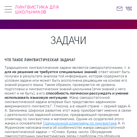
ЛИНГВИСТИКА ДЛЯ
ШКОЛЬНИКОВ
ЗАДАЧИ
ЧТО ТАКОЕ ЛИНГВИСТИЧЕСКАЯ ЗАДАЧА?
Традиционно лингвистические задачи являются самодостаточными, т. е.
для их решения не требуется специальных знаний
; ответ может быть
получен в результате анализа той информации, которая содержится в
условии задачи или может быть восполнена решающим на основе его
знаний родного языка. Таким образом, проверяется не уровень
подготовки и лингвистических знаний школьника (этих знаний у него
может и не быть), а его
способность логически рассуждать и умение
использовать языковую интуицию
. Жанр самодостаточной
лингвистической задачи впервые был представлен задачником
американского лингвиста Г. Глисона, а в нашей стране — серией задач А.
А. Зализняка. Широкое развитие этот жанр приобретает именно в связи
с деятельностью задачной комиссии, предваряющей проведение
олимпиад по лингвистике и математике. Одним из создателей этого
жанра и основателей
Традиционной олимпиады по лингвистике
А. Н.
Журинским написана книга об особенностях жанра самодостаточной
лингвистической задачи — «Слово, буква, число: Обсуждение
самодостаточных лингвистических задач с разбором ста образцов