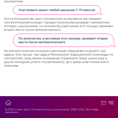
лингвистике.
Участвовать может любой школьник 7–11 классов
Хотя в большинстве школ лингвистика не изучается как предмет,
лингвистический конкурс Турнира Ломоносова вызывает неизменный
интерес у школьников: по количеству участников этот конкурс занимает
второе место после математического.
По количеству участников этот конкурс занимает второе
место после математического
На лингвистическом конкурсе участникам предлагается решить три
задачи. Они проще, чем задачи Московской традиционной олимпиады по
лингвистике: ведь время на решение ограничено (ведь нужно еще в
других конкурсах успеть поучаствовать), да и среди участников много
новичков.
© 2026 Совет сайта "Лингвистика для школьников", 2009-2026. Все права
защищены