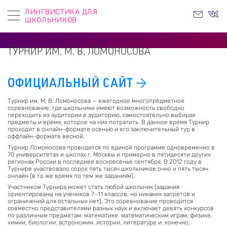
ЛИНГВИСТИКА ДЛЯ
ШКОЛЬНИКОВ
ТУРНИР ИМ. М. В. ЛОМOНОСОВА
ОФИЦИАЛЬНЫЙ САЙТ
Турнир им. М. В. Ломоносова — ежегодное многопредметное
соревнование, где школьники имеют возможность свободно
переходить из аудитории в аудиторию, самостоятельно выбирая
предметы и время, которое на них потратить. В данное время Турнир
проходит в онлайн-формате осенью и его заключительный тур в
оффлайн-формате весной.
Турнир Ломоносова проводится по единой программе одновременно в
70 университетах и школах г. Москвы и примерно в пятидесяти других
регионах России в последнее воскресенье сентября. В 2012 году в
Турнире участвовало сорок пять тысяч школьников очно и пять тысяч
онлайн (в то же время по тем же заданиям).
Участником Турнира может стать любой школьник (задания
ориентированы на учеников 7–11 классов, но никаких запретов и
ограничений для остальных нет). Это соревнование проводится
совместно представителями разных наук и включает девять конкурсов
по различным предметам: математике, математическим играм, физике,
химии, биологии, астрономии, истории, литературе и, конечно,