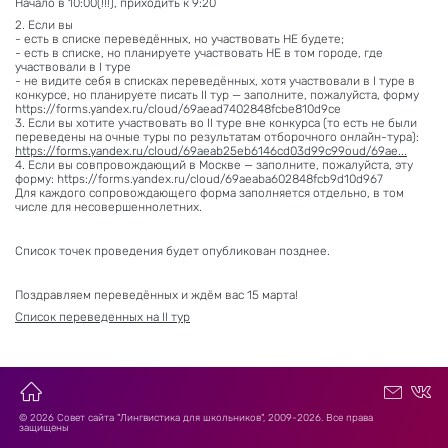
Начало в 10:00(!!!), приходить к 9:20
2. Если вы
- есть в списке переведённых, но участвовать НЕ будете;
- есть в списке, но планируете участвовать НЕ в том городе, где
участвовали в I туре
- не видите себя в списках переведённых, хотя участвовали в I туре в
конкурсе, но планируете писать II тур — заполните, пожалуйста, форму
https://forms.yandex.ru/cloud/69aead7402848fcbe810d9ce
3. Если вы хотите участвовать во II туре вне конкурса (то есть не были
переведены на очные туры по результатам отборочного онлайн-тура):
https://forms.yandex.ru/cloud/69aeab25eb6146cd03d99c99oud/69ae...
4. Если вы совпровождающий в Москве — заполните, пожалуйста, эту
форму: https://forms.yandex.ru/cloud/69aeaba602848fcb9d10d967
Для каждого сопровождающего форма заполняется отдельно, в том
числе для несовершеннолетних.
Список точек проведения будет опубликован позднее.
Поздравляем переведённых и ждём вас 15 марта!
Список переведенных на II тур
© 2026 Совет сайта "Лингвистика для школьников", 2009-2026. Все права
защищены