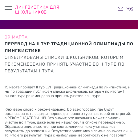
ЛИНГВИСТИКА ДЛЯ
ШКОЛЬНИКОВ
09 МАРТА
ПЕРЕВОД НА II ТУР ТРАДИЦИОННОЙ ОЛИМПИАДЫ ПО
ЛИНГВИСТИКЕ
ОПУБЛИКОВАНЫ СПИСКИ ШКОЛЬНИКОВ, КОТОРЫМ
РЕКОМЕНДОВАНО ПРИНЯТЬ УЧАСТИЕ ВО II ТУРЕ ПО
РЕЗУЛЬТАТАМ I ТУРА
15 марта пройдёт II тур LVI Традиционной олимпиады по лингвистике, и
мы по традиции публикуем списки школьников, которым по итогам I
очного тура рекомендовано принять участие во II туре.
Ключевое слово – рекомендовано. Во всех городах, где будут
организованы площадки, перевод с первого тура на второй не строгий,
а РЕКОМЕНДАТЕЛЬНЫЙ. Это значит, что школьник может принять
участие во II туре, даже если не нашёл себя в списке переведённых.
Обращаем внимание, что при составлении списка учитывались
результаты до аппеляций. Отсутствие участника в списке означает лишь
то, что его результат I тура с наибольшей вероятностью не позволит