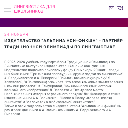
ЛИНГВИСТИКА ДЛЯ
ШКОЛЬНИКОВ
24 НОЯБРЯ
ИЗДАТЕЛЬСТВО "АЛЬПИНА НОН-ФИКШН" - ПАРТНЁР
ТРАДИЦИОННОЙ ОЛИМПИАДЫ ПО ЛИНГВИСТИКЕ
В 2023-2024 учебном году партнёром Традиционной Олимпиады по
Лингвистике выступило издательство «Альпина нон-фикшн»!
Издательство подарило призовому фонду Олимпиады 20 книг - среди
них были книги "Три склянки пополудни и другие задачи по лингвистике"
А. Бердичевского и А. Пиперски, "Поймать вавилонскую рыбку" Я.
Хлюстовой, "#Панталоныфракжилет. Что такое языковые заимствования
и как они работают" М. Елифёровой, "Как начинался язык: История
величайшего изобретения" Д. Эверетта и "Всему свое место:
Необыкновенная история алфавитного порядка" Дж. Фландерс, а также
известные книги А.А. Зализняка - "Слово о Полку Игореве: взгляд
лингвиста" и "Из заметок о любительской лингвистике".
Также в этом году совместно с издательством "Альпина нон-фикшн" мы
разыграли две книги А.А. Зализняка и книгу А. Бердичевского и А.
Пиперски.